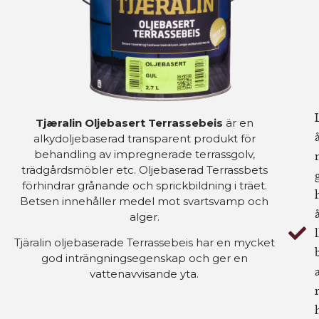
Tjæralin Oljebasert Terrassebeis
är en
alkydoljebaserad transparent produkt för
behandling av impregnerade terrassgolv,
trädgårdsmöbler etc. Oljebaserad Terrassbets
förhindrar grånande och sprickbildning i träet.
Betsen innehåller medel mot svartsvamp och
alger.
l
Tjäralin oljebaserade Terrassebeis har en mycket
god inträngningsegenskap och ger en
vattenavvisande yta.