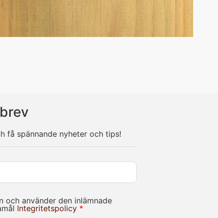
brev
ch få spännande nyheter och tips!
in och använder den inlämnade
damål
Integritetspolicy
*