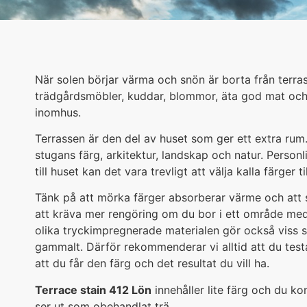
När solen börjar värma och snön är borta från terrasse
trädgårdsmöbler, kuddar, blommor, äta god mat och n
inomhus.
Terrassen är den del av huset som ger ett extra rum.
stugans färg, arkitektur, landskap och natur. Personl
till huset kan det vara trevligt att välja kalla färger 
Tänk på att mörka färger absorberar värme och att
att kräva mer rengöring om du bor i ett område med
olika tryckimpregnerade materialen gör också viss sk
gammalt. Därför rekommenderar vi alltid att du testar
att du får den färg och det resultat du vill ha.
Terrace stain 412 Lön
innehåller lite färg och du ko
ser ut som obehandlat trä.