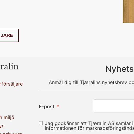
LJARE
ralin
Nyhets
Anmäl dig till Tjæralins nyhetsbrev o
rförsäljare
E-post
h miljö
Jag godkänner att Tjæralin AS samlar 
yn
informationen för marknadsföringsän
r och svar