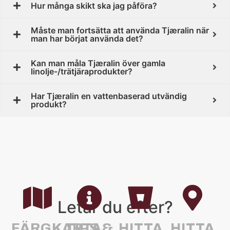
Hur många skikt ska jag påföra?
Måste man fortsätta att använda Tjæralin när
man har börjat använda det?
Kan man måla Tjæralin över gamla
linolje-/trätjäraprodukter?
Har Tjæralin en vattenbaserad utvändig
produkt?
Letar du efter?
FÄRGKARTA
TIPS &
HITTA
HITTA