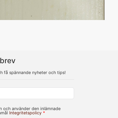
brev
ch få spännande nyheter och tips!
in och använder den inlämnade
damål
Integritetspolicy
*