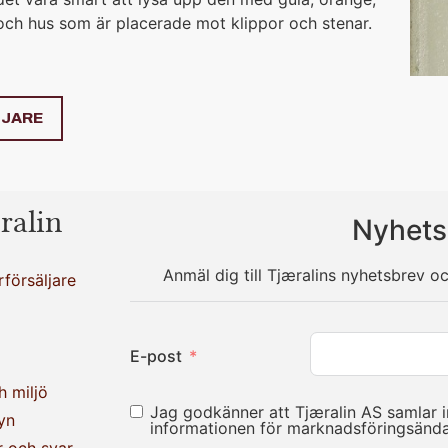
och hus som är placerade mot klippor och stenar.
LJARE
ralin
Nyhets
Anmäl dig till Tjæralins nyhetsbrev o
rförsäljare
E-post
h miljö
Jag godkänner att Tjæralin AS samlar 
yn
informationen för marknadsföringsän
r och svar