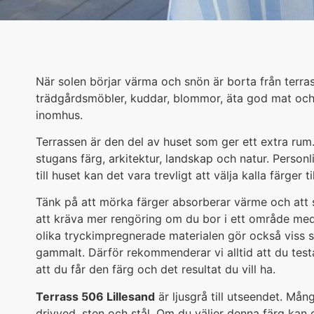
När solen börjar värma och snön är borta från terrasse
trädgårdsmöbler, kuddar, blommor, äta god mat och n
inomhus.
Terrassen är den del av huset som ger ett extra rum.
stugans färg, arkitektur, landskap och natur. Personl
till huset kan det vara trevligt att välja kalla färger 
Tänk på att mörka färger absorberar värme och att
att kräva mer rengöring om du bor i ett område med
olika tryckimpregnerade materialen gör också viss sk
gammalt. Därför rekommenderar vi alltid att du testar
att du får den färg och det resultat du vill ha.
Terrass 506 Lillesand
är ljusgrå till utseendet. Må
drivved, sten och stål. Om du väljer denna färg kan