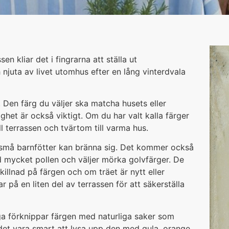
n kliar det i fingrarna att ställa ut
juta av livet utomhus efter en lång vinterdvala
 Den färg du väljer ska matcha husets eller
ighet är också viktigt. Om du har valt kalla färger
till terrassen och tvärtom till varma hus.
 små barnfötter kan bränna sig. Det kommer också
 mycket pollen och väljer mörka golvfärger. De
illnad på färgen och om träet är nytt eller
 på en liten del av terrassen för att säkerställa
nga förknippar färgen med naturliga saker som
 det vara smart att lysa upp den med gula, orange,