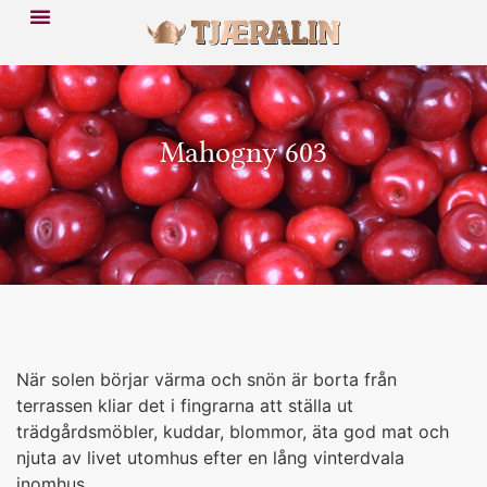
Mahogny 603
När solen börjar värma och snön är borta från
terrassen kliar det i fingrarna att ställa ut
trädgårdsmöbler, kuddar, blommor, äta god mat och
njuta av livet utomhus efter en lång vinterdvala
inomhus.