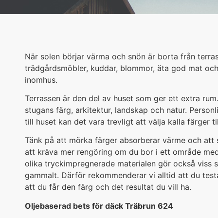
När solen börjar värma och snön är borta från terrasse
trädgårdsmöbler, kuddar, blommor, äta god mat och n
inomhus.
Terrassen är den del av huset som ger ett extra rum.
stugans färg, arkitektur, landskap och natur. Personl
till huset kan det vara trevligt att välja kalla färger 
Tänk på att mörka färger absorberar värme och att
att kräva mer rengöring om du bor i ett område med
olika tryckimpregnerade materialen gör också viss sk
gammalt. Därför rekommenderar vi alltid att du testar
att du får den färg och det resultat du vill ha.
Oljebaserad bets för däck Träbrun 624