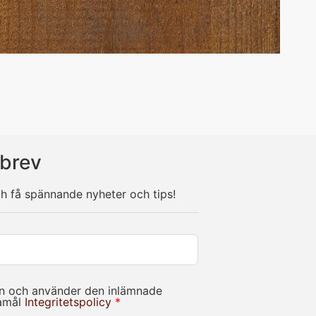
brev
ch få spännande nyheter och tips!
in och använder den inlämnade
damål
Integritetspolicy
*