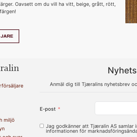
rger. Oavsett om du vill ha vitt, beige, grått, rött,
 färgen!
LJARE
ralin
Nyhets
Anmäl dig till Tjæralins nyhetsbrev o
rförsäljare
E-post
h miljö
Jag godkänner att Tjæralin AS samlar 
yn
informationen för marknadsföringsän
r och svar