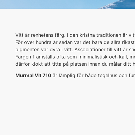
Vitt är renhetens färg. I den kristna traditionen är vi
För över hundra år sedan var det bara de allra rikas
pigmenten var dyra i vitt. Associationer till vitt är s
Färgen framställs ofta som minimalistisk och kall, m
därför klokt att titta på platsen innan du målar ditt h
Murmal Vit 710
är lämplig för både tegelhus och fun