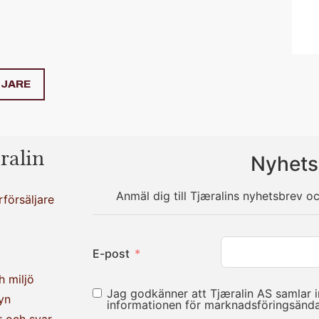
LJARE
ralin
Nyhets
Anmäl dig till Tjæralins nyhetsbrev o
rförsäljare
E-post
h miljö
Jag godkänner att Tjæralin AS samlar 
yn
informationen för marknadsföringsän
r och svar