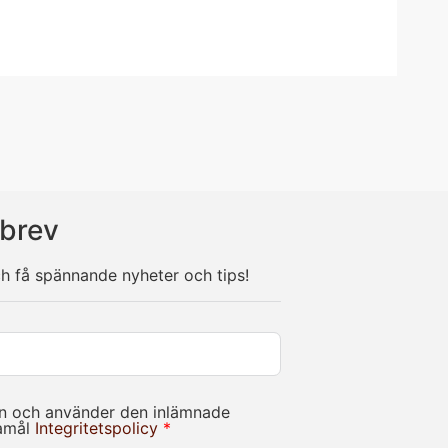
brev
ch få spännande nyheter och tips!
in och använder den inlämnade
damål
Integritetspolicy
*