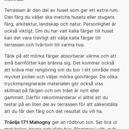
Terrassen är den del av huset som ger ett extra rum.
Den färg du väljer ska matcha husets eller stugans
färg, arkitektur, landskap och natur. Personlighet är
också viktigt. Om du har valt kalla färger till huset
kan det vara trevligt att välja kalla färger till
terrassen och tvärtom till varma hus.
Tänk på att mörka färger absorberar värme och att
små barnfötter kan bränna sig. Det kommer också
att kräva mer rengöring om du bor i ett område med
mycket pollen och väljer mörka golvfärger. De olika
tryckimpregnerade materialen gör också viss
skillnad på färgen och om träet är nytt eller
gammalt. Därför rekommenderar vi alltid att du
testar på en liten del av terrassen för att säkerställa
att du får den färg och det resultat du vill ha.
Träolja 171 Mahogny
ger en rödbrun ton. Ser bra ut
mot beige, bruna och röda hus. Blommor i vitt, gult