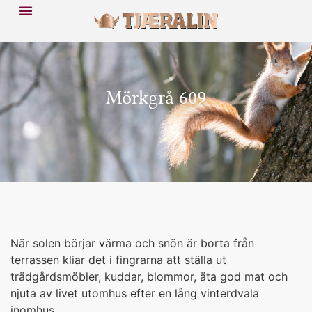
Mörkgrå 609
När solen börjar värma och snön är borta från
terrassen kliar det i fingrarna att ställa ut
trädgårdsmöbler, kuddar, blommor, äta god mat och
njuta av livet utomhus efter en lång vinterdvala
inomhus.