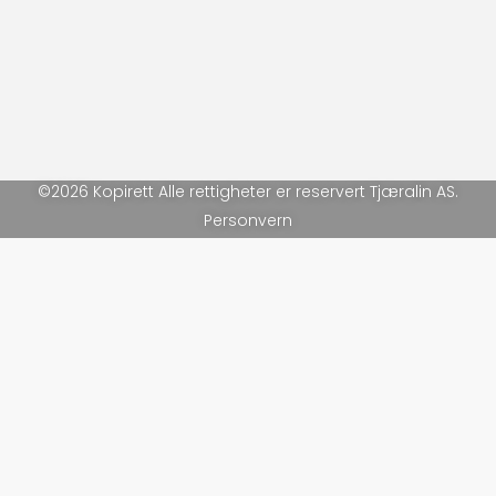
©2026 Kopirett Alle rettigheter er reservert Tjæralin AS.
Personvern