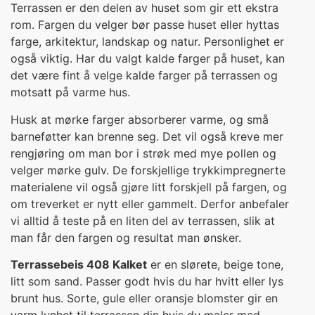
Terrassen er den delen av huset som gir ett ekstra
rom. Fargen du velger bør passe huset eller hyttas
farge, arkitektur, landskap og natur. Personlighet er
også viktig. Har du valgt kalde farger på huset, kan
det være fint å velge kalde farger på terrassen og
motsatt på varme hus.
Husk at mørke farger absorberer varme, og små
barneføtter kan brenne seg. Det vil også kreve mer
rengjøring om man bor i strøk med mye pollen og
velger mørke gulv. De forskjellige trykkimpregnerte
materialene vil også gjøre litt forskjell på fargen, og
om treverket er nytt eller gammelt. Derfor anbefaler
vi alltid å teste på en liten del av terrassen, slik at
man får den fargen og resultat man ønsker.
Terrassebeis 408 Kalket
er en slørete, beige tone,
litt som sand. Passer godt hvis du har hvitt eller lys
brunt hus. Sorte, gule eller oransje blomster gir en
varm lunhet til terrassen din hvis du maler med