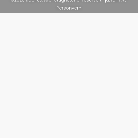
©2026 Kopirett Alle rettigheter er reservert Tjæralin AS.
Personvern