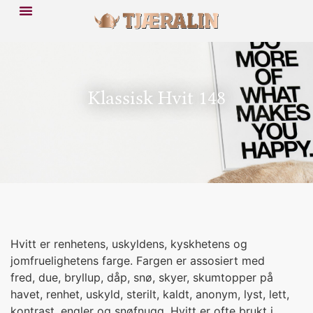
Klassisk Hvit 148
Hvitt er renhetens, uskyldens, kyskhetens og
jomfruelighetens farge. Fargen er assosiert med
fred, due, bryllup, dåp, snø, skyer, skumtopper på
havet, renhet, uskyld, sterilt, kaldt, anonym, lyst, lett,
kontrast, engler og snøfnugg. Hvitt er ofte brukt i