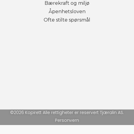
Bærekraft og miljø
Åpenhetsloven
Ofte stilte spørsmål
©2026 Kopirett Alle rettigheter er reservert Tjæralin AS.
Personvern