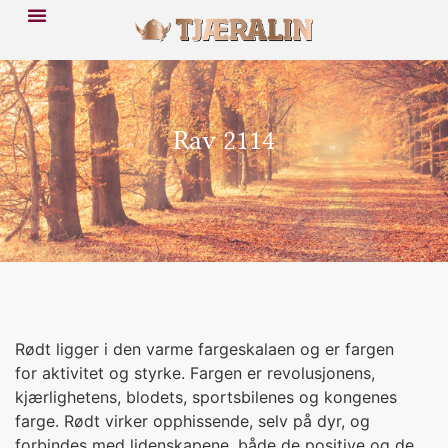
Rav 2114
Rødt ligger i den varme fargeskalaen og er fargen
for aktivitet og styrke. Fargen er revolusjonens,
kjærlighetens, blodets, sportsbilenes og kongenes
farge. Rødt virker opphissende, selv på dyr, og
forbindes med lidenskapene, både de positive og de