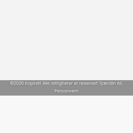
©2026 Kopirett Alle rettigheter er reservert Tjæralin AS.
Personvern