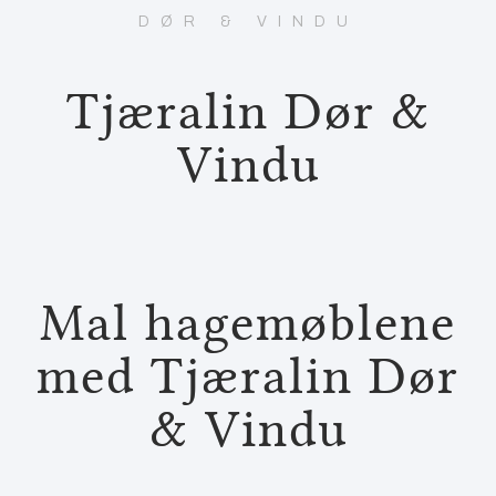
DØR & VINDU
Tjæralin Dør &
Vindu
Mal hagemøblene
med Tjæralin Dør
& Vindu