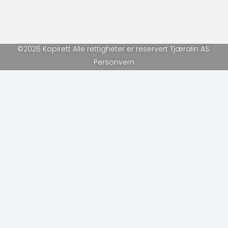
©2026 Kopirett Alle rettigheter er reservert Tjæralin AS.
Personvern