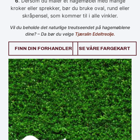
6
. Dersom du maler et hagemøbel med mange
kroker eller sprekker, bør du bruke oval, rund eller
skråpensel, som kommer til i alle vinkler.
Vil du beholde det naturlige treutseendet på hagemøblene
dine? – Da bør du velge
Tjæralin Edeltreolje.
FINN DIN FORHANDLER
SE VÅRE FARGEKART