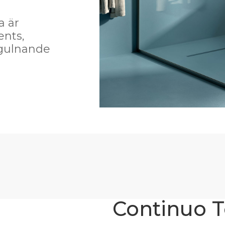
a är
ents,
-gulnande
Continuo 