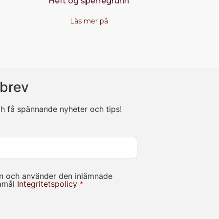
Heft og sperregrunn
Frøya Vä
Läs mer på
Läs 
brev
ch få spännande nyheter och tips!
in och använder den inlämnade
damål
Integritetspolicy
*