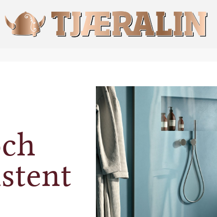
och
istent