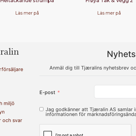
Heltäckande strumpa
Frøya Tak & Vegg 2
Läs mer på
Läs mer på
ralin
Nyhets
Anmäl dig till Tjæralins nyhetsbrev o
rförsäljare
E-post
h miljö
Jag godkänner att Tjæralin AS samlar 
yn
informationen för marknadsföringsän
r och svar