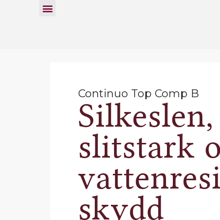
Continuo Top Comp B
Silkeslen,
slitstark 
vattenres
skydd