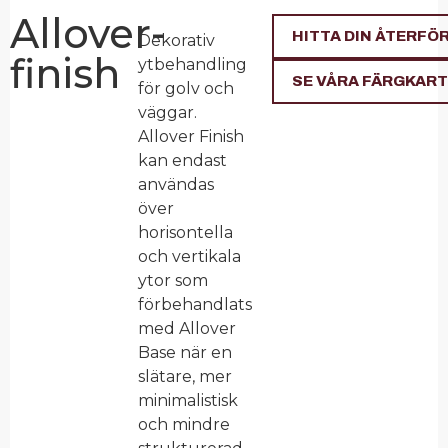
Allover-
HITTA DIN ÅTERFÖ
Dekorativ
finish
ytbehandling
SE VÅRA FÄRGKAR
för golv och
väggar.
Allover Finish
kan endast
användas
över
horisontella
och vertikala
ytor som
förbehandlats
med Allover
Base när en
slätare, mer
minimalistisk
och mindre