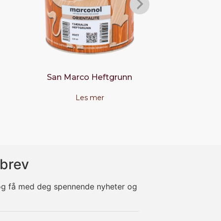
San Marco Heftgrunn
Frøya Ve
Les mer
Les
brev
 og få med deg spennende nyheter og