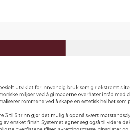
lt utviklet for innvendig bruk som gir ekstremt slites
moniske miljøer ved å gi moderne overflater i tråd med 
maliserer rommene ved å skape en estetisk helhet som 
3 til 5 trinn gjør det mulig å oppnå svært motstandsdyk
 av ønsket finish. Systemet egner seg også til videre d
ligste overflatene (fliser, avrettingsmasse, gipsplater 