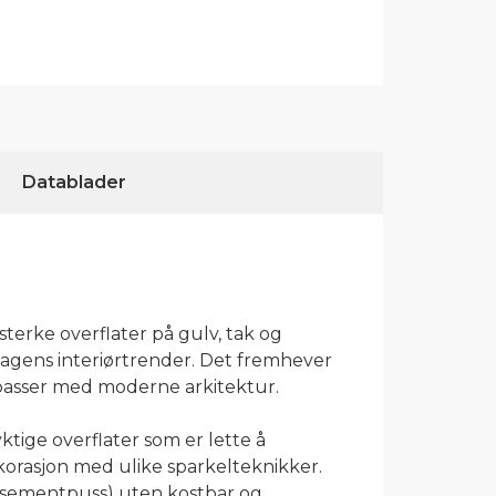
Datablader
terke overflater på gulv, tak og
dagens interiørtrender. Det fremhever
passer med moderne arkitektur.
tige overflater som er lette å
ekorasjon med ulike sparkelteknikker.
og sementpuss) uten kostbar og