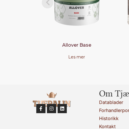
Allover Base
Les mer
Om Tjæ
Datablader
Forhandlerpor
Historikk
Kontakt