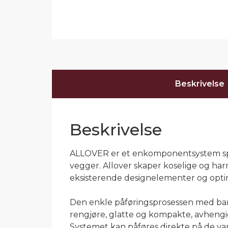
Beskrivelse
Beskrivelse
ALLOVER er et enkomponentsystem spesie
vegger. Allover skaper koselige og har
eksisterende designelementer og opti
Den enkle påføringsprosessen med bare 
rengjøre, glatte og kompakte, avhengig
Systemet kan påføres direkte på de van